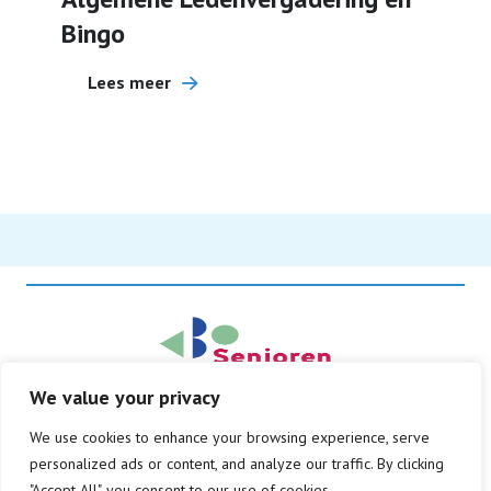
Bingo
Lees meer
We value your privacy
© Copyright 2026
We use cookies to enhance your browsing experience, serve
Alle rechten voorbehouden
personalized ads or content, and analyze our traffic. By clicking
Privacy beleid
Disclaimer
"Accept All", you consent to our use of cookies.