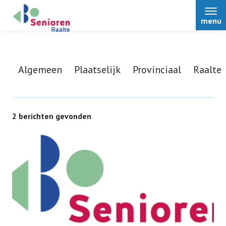
menu
Algemeen
Plaatselijk
Provinciaal
Raalte
Home
2 berichten gevonden
Over ons
Nieuws
Activiteiten
Terugblikken