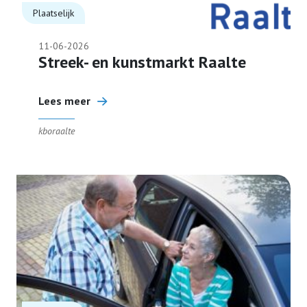
Plaatselijk
Bestuur
11-06-2026
Streek- en kunstmarkt Raalte
Contact
Lees meer
Lid worden
kboraalte